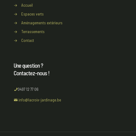
→
Accueil
→
Espaces verts
→
Aménagements extérieurs
→
Terrassements
→
Contact
Une question ?
Contactez-nous !
0497 12 77 06
info@lacroix-jardinage.be